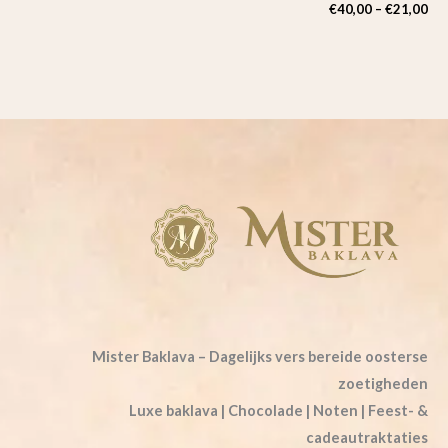
€
40,00
–
€
21,00
Mister Baklava – Dagelijks vers bereide oosterse
zoetigheden
Luxe baklava | Chocolade | Noten | Feest- &
cadeautraktaties