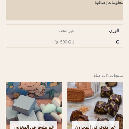
معلومات إضافية
مراجعات (0)
الوزن
غير محدد
1 Kg, 500 G
G
منتجات ذات صلة
نطاق
نطاق
السعر:
السعر:
من
من
خلال
خلال
غير متوفر في المخزون
غير متوفر في المخزون